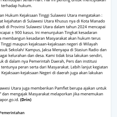
i terhadap hukum.
ngan Hukum Kejaksaan Tinggi Sulawesi Utara mengatakan :
t kejahatan di Sulawesi Utara Khusus nya di Kota Manado
rjadi di Provinsi Sulawesi Utara dalam tahun 2024 mencapai
capai ± 900 kasus. Ini menunjukan Tingkat kesadaran
a membangun kesadaran Masyarakat akan hukum terus
n Tinggi maupun kejaksaan-kejaksaan negeri di Wilayah
asuk Sekolah/ Kampus, Jaksa Menyapa di Stasiun Radio dan
ai kelurahan dan desa. Kami tidak bisa lakukan sendiri,
k di dalam nya Pemerintah Daerah, Pers dan institusi
 tentunya peran serta dari Masyarakat. Lebih lanjut kegiatan
ti Kejaksaan-kejaksaan Negeri di daerah juga akan lakukan
ulawesi Utara juga memberikan Pamflet berupa ajakan untuk
al” dan mengajak Masyarakat melaporkan jika menemukan
apor.go.id.
(Drin)
 Pemerintahan