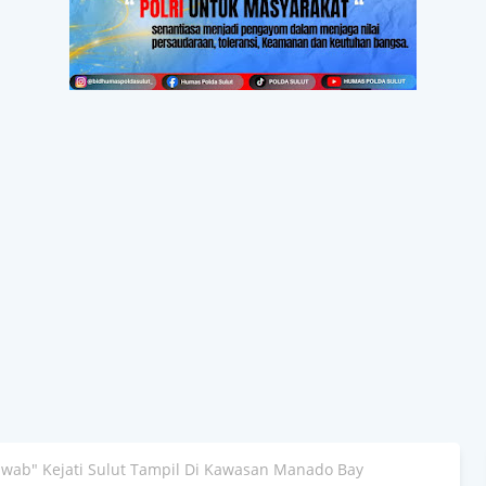
wab" Kejati Sulut Tampil Di Kawasan Manado Bay