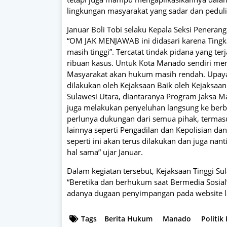
lingkungan masyarakat yang sadar dan pedul
Januar Boli Tobi selaku Kepala Seksi Penera
“OM JAK MENJAWAB ini didasari karena Tingka
masih tinggi”. Tercatat tindak pidana yang te
ribuan kasus. Untuk Kota Manado sendiri men
Masyarakat akan hukum masih rendah. Upay
dilakukan oleh Kejaksaan Baik oleh Kejaksaa
Sulawesi Utara, diantaranya Program Jaksa M
juga melakukan penyeluhan langsung ke berbag
perlunya dukungan dari semua pihak, termasu
lainnya seperti Pengadilan dan Kepolisian dan
seperti ini akan terus dilakukan dan juga nan
hal sama” ujar Januar.
Dalam kegiatan tersebut, Kejaksaan Tinggi S
“Beretika dan berhukum saat Bermedia Sosi
adanya dugaan penyimpangan pada website l
Tags
Berita Hukum
Manado
Politik