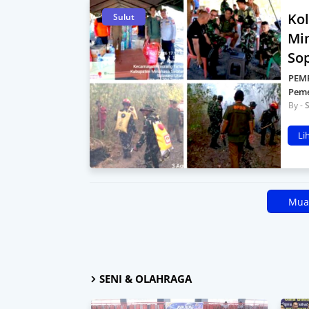
Kol
Sulut
Mi
So
PEMP
Peme
S
Li
Muat
SENI & OLAHRAGA