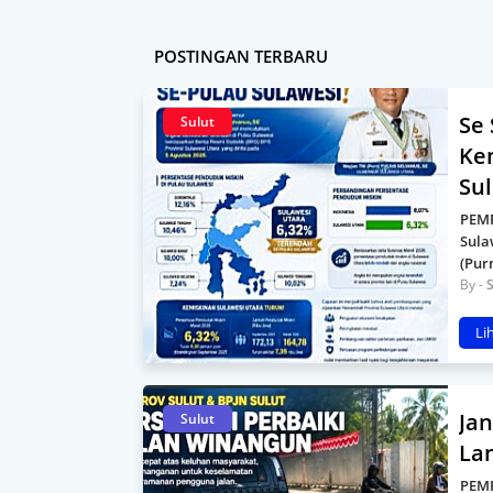
POSTINGAN TERBARU
Se 
Sulut
Ke
Sul
PEMP
Sula
(Pur
S
Li
Jan
Sulut
La
PEMP