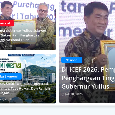
etorial
ima Gubernur Yulius, Sulawesi
 Sukses Raih Penghargaan
nggi Nasional LKPP RI
 30, 2026
Nasional
Di ICEF 2026, Pem
Penghargaan Ting
ita Ekonomi
ov Sulut "Wajibkan" Investasi
Gubernur Yulius
alitas, Taat Hukum Dan Ramah
ungan
Juli 30, 2026
 22, 2026