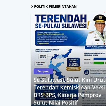
POLITIK PEMERINTAHAN
Pemprov
Se Sulawesi, Sulut Kini Uru
Terendah Kemiskinan Versi
BRS BPS, Kinerja Pemprov
Sulut Nilai Positif