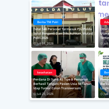
Berita TNI Polri
Adv
Total 146 Personel Termasuk PJU Polda
Diter
Sulut Berganti Dan Dikukuhkan, Mutasi
Utara
Polri 2026
Terti
Juli 31, 2026
Juli
kesehatan
Ber
Perdana Di Sulut RS Tipe B Pemprov
Pempr
Berhasil Tangani Pasien Usia 56 Tahun
Berku
Idap Tumor Colon Transversum
Lingk
Juli 23, 2026
Juli