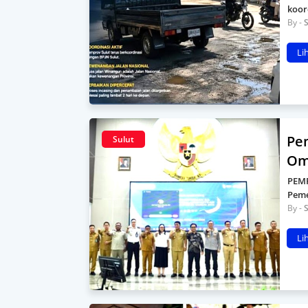
koor
S
Li
Pem
Sulut
Om
PEMP
Peme
S
Li