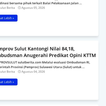
dinasi bersama pihak terkait Balai Pelaksanaan Jalan …
ulut Berita
Agustus 05, 2026
hat Lebih »
prov Sulut Kantongi Nilai 84,18,
budsman Anugerahi Predikat Opini KTTM
ROVSULUT sulutberita.com Melalui evaluasi Ombudsman RI,
rintah Provinsi (Pemprov) Sulawesi Utara (Sulut) untuk …
ulut Berita
Agustus 04, 2026
hat Lebih »