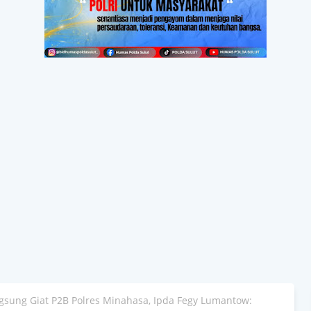
ngsung Giat P2B Polres Minahasa, Ipda Fegy Lumantow: