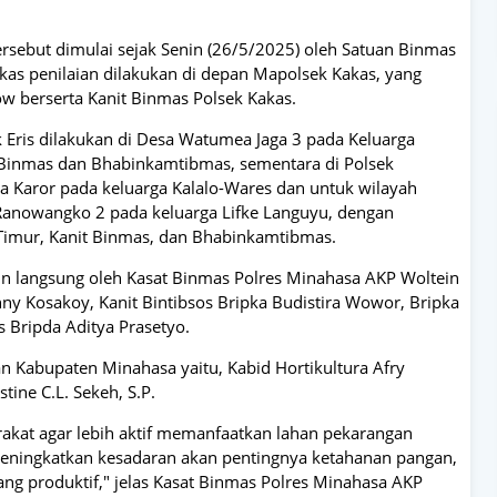
ersebut dimulai sejak Senin (26/5/2025) oleh Satuan Binmas
kas penilaian dilakukan di depan Mapolsek Kakas, yang
w berserta Kanit Binmas Polsek Kakas.
ek Eris dilakukan di Desa Watumea Jaga 3 pada Keluarga
Binmas dan Bhabinkamtibmas, sementara di Polsek
a Karor pada keluarga Kalalo-Wares dan untuk wilayah
 Ranowangko 2 pada keluarga Lifke Languyu, dengan
imur, Kanit Binmas, dan Bhabinkamtibmas.
pin langsung oleh Kasat Binmas Polres Minahasa AKP Woltein
ny Kosakoy, Kanit Bintibsos Bripka Budistira Wowor, Bripka
 Bripda Aditya Prasetyo.
an Kabupaten Minahasa yaitu, Kabid Hortikultura Afry
ine C.L. Sekeh, S.P.
kat agar lebih aktif memanfaatkan lahan pekarangan
meningkatkan kesadaran akan pentingnya ketahanan pangan,
ng produktif," jelas Kasat Binmas Polres Minahasa AKP