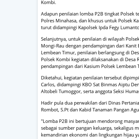
Kombi.
Adapun penilaian lomba P2B tingkat Polsek t
Polres Minahasa, dan khusus untuk Polsek Ka
turut didampingi Kapolsek Ipda Fegy Lumanto
Selanjutnya, untuk penilaian di wilayah Pols
Mongi-Rau dengan pendampingan dari Kanit 
Lembean Timur, penilaian berlangsung di Des
Polsek Kombi kegiatan dilaksanakan di Desa
pendampingan dari Kasium Polsek Lembean T
Diketahui, kegiatan penilaian tersebut dipim
Carlos, didampingi KBO Sat Binmas Aiptu Den
Altobeli Tumoggor, serta anggota Seksi Humas
Hadir pula dua perwakilan dari Dinas Pertani
Rombot, S.Pt dan Kabid Tanaman Pangan Agust
"Lomba P2B ini bertujuan mendorong masyara
sebagai sumber pangan keluarga, sekaligus 
kemandirian ekonomi dan lingkungan hijau ya