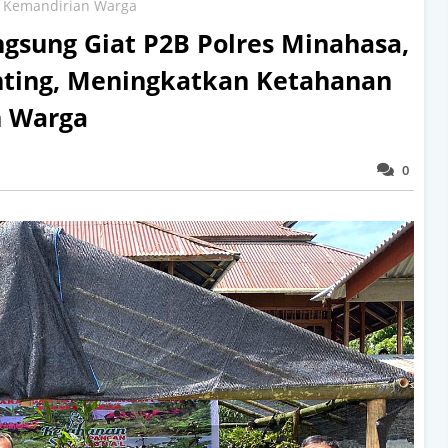
n Kemandirian Warga
ngsung Giat P2B Polres Minahasa,
nting, Meningkatkan Ketahanan
n Warga
0