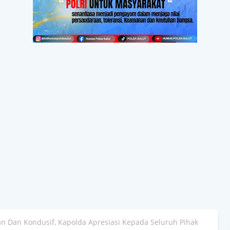
n Dan Kondusif, Kapolda Apresiasi Kepada Seluruh Pihak