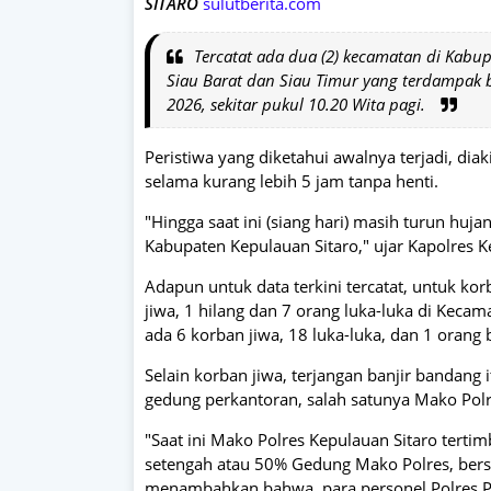
SITARO
sulutberita.com
Tercatat ada dua (2) kecamatan di Kabupa
Siau Barat dan Siau Timur yang terdampak b
2026, sekitar pukul 10.20 Wita pagi.
Peristiwa yang diketahui awalnya terjadi, dia
selama kurang lebih 5 jam tanpa henti.
"Hingga saat ini (siang hari) masih turun huj
Kabupaten Kepulauan Sitaro," ujar Kapolres K
Adapun untuk data terkini tercatat, untuk ko
jiwa, 1 hilang dan 7 orang luka-luka di Keca
ada 6 korban jiwa, 18 luka-luka, dan 1 orang
Selain korban jiwa, terjangan banjir bandang
gedung perkantoran, salah satunya Mako Polr
"Saat ini Mako Polres Kepulauan Sitaro terti
setengah atau 50% Gedung Mako Polres, bersa
menambahkan bahwa, para personel Polres Po