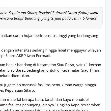
ten Kepulauan Sitaro, Provinsi Sulawesi Utara (Sulut) yakni
encana Banjir Bandang, yang terjadi pada Senin, 5 Januari
kibatkan curah hujan berintensitas tinggi yang berlangsung
an dengan intensitas sedang hingga lebat mengguyur wilayah
epl Sitaro AKBP Iwan Permadi.
rban banjir bandang di Kecamatan Siau Barat, yaitu 1 korban
matan Siau Barat. Sedangkan untuk di Kecamatan Siau Timur,
 belum ditemukan.
 itu juga telah merusak fasilitas pemukiman warga hingga
es Kepulauan Sitaro.
mbun material berupa batu, tanah dan kayu menutupi
ma fasilitas penunjang lainnya," ungkap Kapolres sembari
lsek beserta warga lainnya kini sedang melakukan