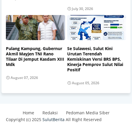
July 30, 2026
Pulang Kampung, Gubernur
Se Sulawesi, Sulut Kini
Akmil Mayjen TNI Rano
Urutan Terendah
Tilaar Di Jemput Kasdam XIII
Kemiskinan Versi BRS BPS,
Mdk
Kinerja Pemprov Sulut Nilai
Positif
August 07, 2026
August 05, 2026
Home
Redaksi
Pedoman Media Siber
Copyright (c) 2025
SulutBerita
All Right Reserved
Design by -
Blogger Templates
| Distributed By
Best