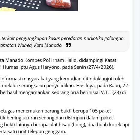
e terkait pengungkapan kasus peredaran narkotika golongan
Kecamatan Wanea, Kota Manado.
sta Manado Kombes Pol Irham Halid, didampingi Kasat
 Humas Iptu Agus Haryono, pada Senin (27/4/2026).
 informasi masyarakat yang kemudian ditindaklanjuti oleh
melalui serangkaian penyelidikan. Hasilnya, pada Rabu, 22
berhasil mengamankan seorang pria berinisial V.T.T (23) di
 petugas menemukan barang bukti berupa 105 paket
stik bening ukuran sedang dan disimpan dalam paket
g bukti lainnya berupa alat hisap (bong), dua buah korek api
erta satu unit telepon genggam.