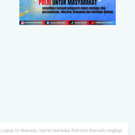
n Lapas Di Manado, Satres Narkoba Polresta Manado Ungkap