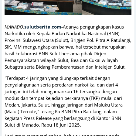
MANADO,
sulutberita.com
-
Adanya pengungkapan kasus
Narkotika oleh Kepala Badan Narkotika Nasional (BNN)
Provinsi Sulawesi Utara (Sulut), Brigjen Pol. Pitra A Ratulangi,
SIK, MM mengungkapkan bahwa, hal tersebut merupakan
hasil kolaborasi BNN Sulut bersama pihak Dirjen
Pemasyarakatan wilayah Sulut, Bea dan Cukai wilayah
Subagtra serta Bidang Pemberantasan dan Intelejen Sulut.
"Terdapat 4 jaringan yang diungkap terkait dengan
penyalahgunaan serta peredaran narkotika, dan dari 4
jaringan ini telah mengamankan 16 tersangka dengan
modus dan tempat kejadian perkaranya (TKP) mulai dari
Medan, Jakarta, Sulut, hingga jaringan dari Maluku Utara
(Malut) Ternate," terang Ka BNN Pitra Ratulangi dalam
kegiatan Press Release yang berlangsung di Kantor BNN
Sulut di Manado, Rabu 18 Juni 2025.
Lanjutnya mengungkapkan, bahwa yang pertama pada