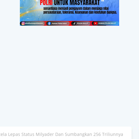
Rela Lepas Status Milyader Dan Sumbangkan 256 Triliunnya