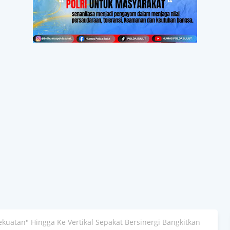
kuatan" Hingga Ke Vertikal Sepakat Bersinergi Bangkitkan