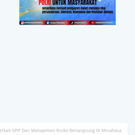
Terkait SPIP Dan Manajemen Risiko Berlangsung Di Minahasa