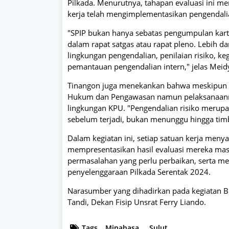
Pilkada. Menurutnya, tahapan evaluasi ini m
kerja telah mengimplementasikan pengendalian
"SPIP bukan hanya sebatas pengumpulan kartu 
dalam rapat satgas atau rapat pleno. Lebih da
lingkungan pengendalian, penilaian risiko, ke
pemantauan pengendalian intern," jelas Meid
Tinangon juga menekankan bahwa meskipun ko
Hukum dan Pengawasan namun pelaksanaannya
lingkungan KPU. "Pengendalian risiko merupa
sebelum terjadi, bukan menunggu hingga tim
Dalam kegiatan ini, setiap satuan kerja men
mempresentasikan hasil evaluasi mereka masi
permasalahan yang perlu perbaikan, serta me
penyelenggaraan Pilkada Serentak 2024.
Narasumber yang dihadirkan pada kegiatan BPK
Tandi, Dekan Fisip Unsrat Ferry Liando.
Tags
Minahasa
Sulut