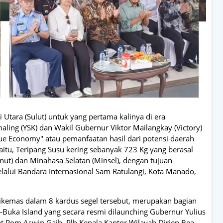
i Utara (Sulut) untuk yang pertama kalinya di era
ing (YSK) dan Wakil Gubernur Viktor Mailangkay (Victory)
ue Economy" atau pemanfaatan hasil dari potensi daerah
aitu, Teripang Susu kering sebanyak 723 Kg yang berasal
nut) dan Minahasa Selatan (Minsel), dengan tujuan
lalui Bandara Internasional Sam Ratulangi, Kota Manado,
ikemas dalam 8 kardus segel tersebut, merupakan bagian
Buka Island yang secara resmi dilaunching Gubernur Yulius
t Pom Aswin Gaib, Plh Kepala Kantor Wilayah Dirjen Bea