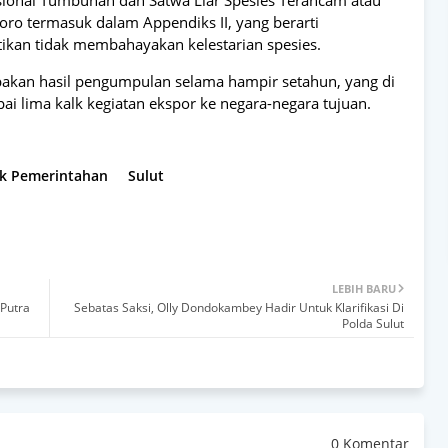
sional Tumbuhan dan Satwa Liar Spesies Terancam atau
oro termasuk dalam Appendiks II, yang berarti
kan tidak membahayakan kelestarian spesies.
pakan hasil pengumpulan selama hampir setahun, yang di
i lima kalk kegiatan ekspor ke negara-negara tujuan.
ik Pemerintahan
Sulut
LEBIH BARU
 Putra
Sebatas Saksi, Olly Dondokambey Hadir Untuk Klarifikasi Di
Polda Sulut
0 Komentar