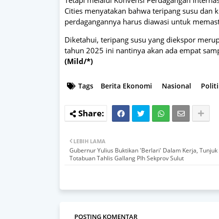
Tetapi melalui Konvensi Perdagangan Interna
Cities menyatakan bahwa teripang susu dan k
perdagangannya harus diawasi untuk memasti
Diketahui, teripang susu yang diekspor meru
tahun 2025 ini nantinya akan ada empat sampa
(Mild/*)
Tags
Berita Ekonomi
Nasional
Polit
LEBIH LAMA
Gubernur Yulius Buktikan 'Berlari' Dalam Kerja, Tunjuk
Totabuan Tahlis Gallang Plh Sekprov Sulut
POSTING KOMENTAR