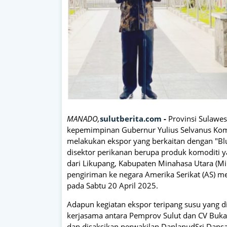
MANADO,
sulutberita.com
-
Provinsi Sulawes
kepemimpinan Gubernur Yulius Selvanus Komal
melakukan ekspor yang berkaitan dengan "Bl
disektor perikanan berupa produk komoditi y
dari Likupang, Kabupaten Minahasa Utara (Mi
pengiriman ke negara Amerika Serikat (AS) me
pada Sabtu 20 April 2025.
Adapun kegiatan ekspor teripang susu yang d
kerjasama antara Pemprov Sulut dan CV Buka-
dan disaksikan perwakilan DanlanudSri Dansa