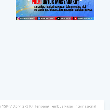
YSK-Victory, 273 Kg Teripang Tembus Pasar Internasional