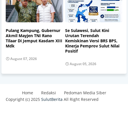
Pulang Kampung, Gubernur
Se Sulawesi, Sulut Kini
Akmil Mayjen TNI Rano
Urutan Terendah
Tilaar Di Jemput Kasdam XIII
Kemiskinan Versi BRS BPS,
Mdk
Kinerja Pemprov Sulut Nilai
Positif
August 07, 2026
August 05, 2026
Home
Redaksi
Pedoman Media Siber
Copyright (c) 2025
SulutBerita
All Right Reserved
Design by -
Blogger Templates
| Distributed By
Best
Templates