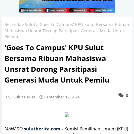
Beranda
Sulut
'Goes To Campus' KPU Sulut Bersama Ribuan
Mahasiswa Unsrat Dorong Parsitipasi Generasi Muda Untuk
Pemilu
'Goes To Campus' KPU Sulut
Bersama Ribuan Mahasiswa
Unsrat Dorong Parsitipasi
Generasi Muda Untuk Pemilu
0
Sulut Berita
September 12, 2024
MANADO,
sulutberita.com
-
Komisi Pemilihan Umum (KPU)