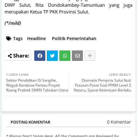
DWP Sulut, Rita Dondokambey-Tamuntuan yang juga
merupakan Ketua TP PKK Provinsi Sulut.
(*/mild)
Tags
Headline
Politik Pemerintahan
LEBIH LAMA
LEBIH BARU
Sektor Pendidikan Di Sangihe,
Otomatis Pemprov Sulut Ikuti
Wagub Kandouw Pantau Proyek
Putusan Pusat Soal PPKM Level 3
Ruang Praktek SMKN Tabukan Utara
Nataru, Syarat Ketentuan Berlaku
0 Komentar
POSTING KOMENTAR
* Please Don't Spam Here. All the Comments are Reviewed by