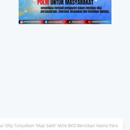
 Olly Tunjukkan 'Map Sakti' Milik BKD Berisikan Nama Para