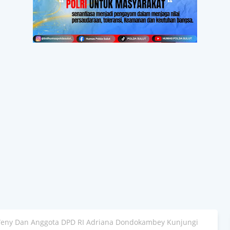
Weny Dan Anggota DPD RI Adriana Dondokambey Kunjungi