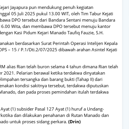
a Kejari Jayapura pun mendukung penuh kegiatan
ggal 05 Juli 2025 pukul 13.00 WIT, oleh Tim Tabur Kejati
embawa DPO tersebut dari Bandara Sentani menuju Bandara
 16.00 Wita, dan membawa DPO tersebut menuju kantor
dengan Kasi Pidum Kejari Manado Taufiq Fauzie, S.H.
nakan berdasarkan Surat Perintah Operasi Intelijen Kepala
PS – 15 / P.1/Dti.2/07/2025 dibawah arahan Asintel Kejati
 alias Rian telah buron selama 4 tahun dimana Rian telah
r 2021. Pelarian berawal ketika terdakwa dinyatakan
limpahan tersangka dan barang bukti (Tahap II) dari
enakan kondisi sakitnya tersebut, terdakwa diputuskan
 Manado, dan pada proses pemindahan itulah terdakwa
yat (1) subsider Pasal 127 Ayat (1) huruf a Undang-
kotika dan dilakukan penahanan di Rutan Manado dan
nado untuk proses sidang perkara.
(Drin)