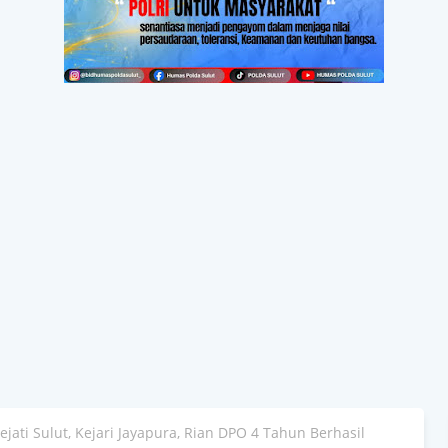
ejati Sulut, Kejari Jayapura, Rian DPO 4 Tahun Berhasil