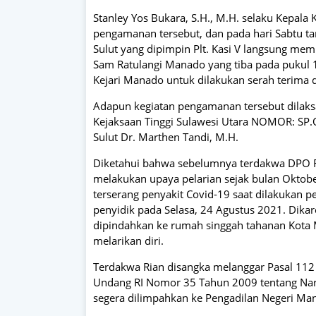
Stanley Yos Bukara, S.H., M.H. selaku Kepal
pengamanan tersebut, dan pada hari Sabtu tan
Sulut yang dipimpin Plt. Kasi V langsung m
Sam Ratulangi Manado yang tiba pada pukul
Kejari Manado untuk dilakukan serah terima 
Adapun kegiatan pengamanan tersebut dilaksa
Kejaksaan Tinggi Sulawesi Utara NOMOR: SP.O
Sulut Dr. Marthen Tandi, M.H.
Diketahui bahwa sebelumnya terdakwa DPO RM
melakukan upaya pelarian sejak bulan Oktobe
terserang penyakit Covid-19 saat dilakukan pe
penyidik pada Selasa, 24 Agustus 2021. Dikar
dipindahkan ke rumah singgah tahanan Kota
melarikan diri.
Terdakwa Rian disangka melanggar Pasal 112 A
Undang RI Nomor 35 Tahun 2009 tentang Nar
segera dilimpahkan ke Pengadilan Negeri Ma