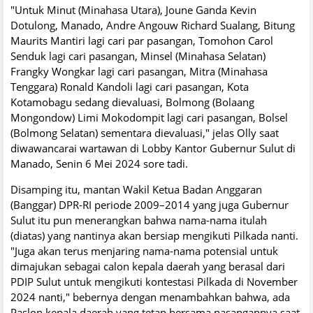
"Untuk Minut (Minahasa Utara), Joune Ganda Kevin
Dotulong, Manado, Andre Angouw Richard Sualang, Bitung
Maurits Mantiri lagi cari par pasangan, Tomohon Carol
Senduk lagi cari pasangan, Minsel (Minahasa Selatan)
Frangky Wongkar lagi cari pasangan, Mitra (Minahasa
Tenggara) Ronald Kandoli lagi cari pasangan, Kota
Kotamobagu sedang dievaluasi, Bolmong (Bolaang
Mongondow) Limi Mokodompit lagi cari pasangan, Bolsel
(Bolmong Selatan) sementara dievaluasi," jelas Olly saat
diwawancarai wartawan di Lobby Kantor Gubernur Sulut di
Manado, Senin 6 Mei 2024 sore tadi.
Disamping itu, mantan Wakil Ketua Badan Anggaran
(Banggar) DPR-RI periode 2009–2014 yang juga Gubernur
Sulut itu pun menerangkan bahwa nama-nama itulah
(diatas) yang nantinya akan bersiap mengikuti Pilkada nanti.
"Juga akan terus menjaring nama-nama potensial untuk
dimajukan sebagai calon kepala daerah yang berasal dari
PDIP Sulut untuk mengikuti kontestasi Pilkada di November
2024 nanti," bebernya dengan menambahkan bahwa, ada
Paslon kepala daerah yang tetap bersama pasangannya saat