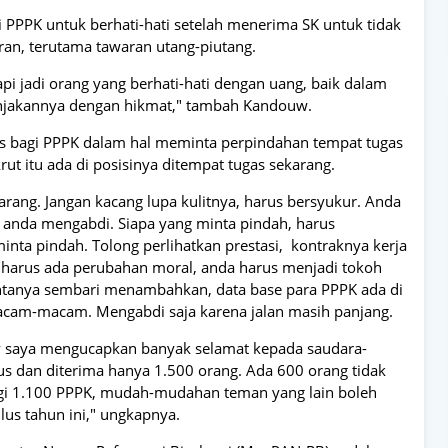
 PPPK untuk berhati-hati setelah menerima SK untuk tidak
n, terutama tawaran utang-piutang.
pi jadi orang yang berhati-hati dengan uang, baik dalam
jakannya dengan hikmat," tambah Kandouw.
egas bagi PPPK dalam hal meminta perpindahan tempat tugas
rut itu ada di posisinya ditempat tugas sekarang.
karang. Jangan kacang lupa kulitnya, harus bersyukur. Anda
h anda mengabdi. Siapa yang minta pindah, harus
inta pindah. Tolong perlihatkan prestasi, kontraknya kerja
ASN harus ada perubahan moral, anda harus menjadi tokoh
intanya sembari menambahkan, data base para PPPK ada di
acam-macam. Mengabdi saja karena jalan masih panjang.
 saya mengucapkan banyak selamat kepada saudara-
lus dan diterima hanya 1.500 orang. Ada 600 orang tidak
lagi 1.100 PPPK, mudah-mudahan teman yang lain boleh
lus tahun ini," ungkapnya.