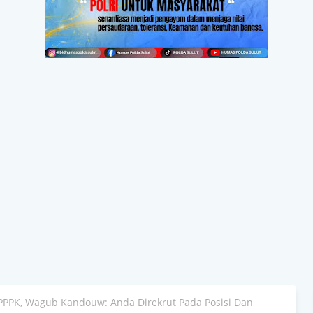
 PPPK, Wagub Kandouw: Anda Direkrut Pada Posisi Dan