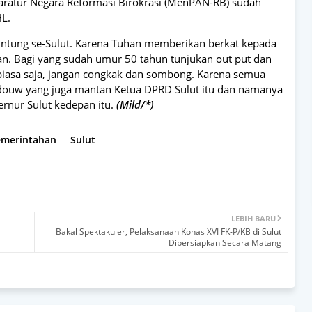
aratur Negara Reformasi Birokrasi (MenPAN-RB) sudah
HL.
runtung se-Sulut. Karena Tuhan memberikan berkat kepada
kan. Bagi yang sudah umur 50 tahun tunjukan out put dan
biasa saja, jangan congkak dan sombong. Karena semua
ouw yang juga mantan Ketua DPRD Sulut itu dan namanya
bernur Sulut kedepan itu.
(Mild/*)
Pemerintahan
Sulut
LEBIH BARU
Bakal Spektakuler, Pelaksanaan Konas XVI FK-P/KB di Sulut
Dipersiapkan Secara Matang