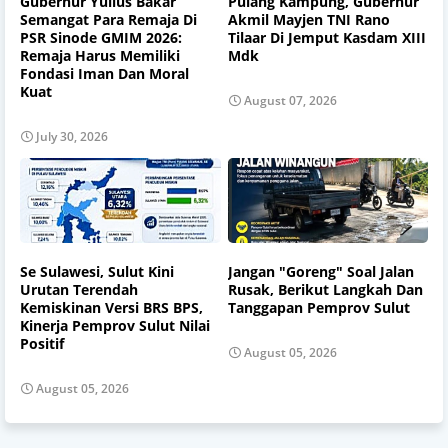
Gubernur Yulius Bakar
Pulang Kampung, Gubernur
Semangat Para Remaja Di
Akmil Mayjen TNI Rano
PSR Sinode GMIM 2026:
Tilaar Di Jemput Kasdam XIII
Remaja Harus Memiliki
Mdk
Fondasi Iman Dan Moral
Kuat
August 07, 2026
July 30, 2026
Se Sulawesi, Sulut Kini
Jangan "Goreng" Soal Jalan
Urutan Terendah
Rusak, Berikut Langkah Dan
Kemiskinan Versi BRS BPS,
Tanggapan Pemprov Sulut
Kinerja Pemprov Sulut Nilai
Positif
August 05, 2026
August 05, 2026