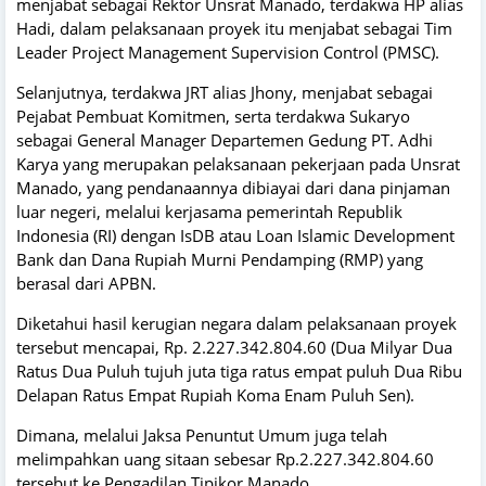
menjabat sebagai Rektor Unsrat Manado, terdakwa HP alias
Hadi, dalam pelaksanaan proyek itu menjabat sebagai Tim
Leader Project Management Supervision Control (PMSC).
Selanjutnya, terdakwa JRT alias Jhony, menjabat sebagai
Pejabat Pembuat Komitmen, serta terdakwa Sukaryo
sebagai General Manager Departemen Gedung PT. Adhi
Karya yang merupakan pelaksanaan pekerjaan pada Unsrat
Manado, yang pendanaannya dibiayai dari dana pinjaman
luar negeri, melalui kerjasama pemerintah Republik
Indonesia (RI) dengan IsDB atau Loan Islamic Development
Bank dan Dana Rupiah Murni Pendamping (RMP) yang
berasal dari APBN.
Diketahui hasil kerugian negara dalam pelaksanaan proyek
tersebut mencapai, Rp. 2.227.342.804.60 (Dua Milyar Dua
Ratus Dua Puluh tujuh juta tiga ratus empat puluh Dua Ribu
Delapan Ratus Empat Rupiah Koma Enam Puluh Sen).
Dimana, melalui Jaksa Penuntut Umum juga telah
melimpahkan uang sitaan sebesar Rp.2.227.342.804.60
tersebut ke Pengadilan Tipikor Manado.