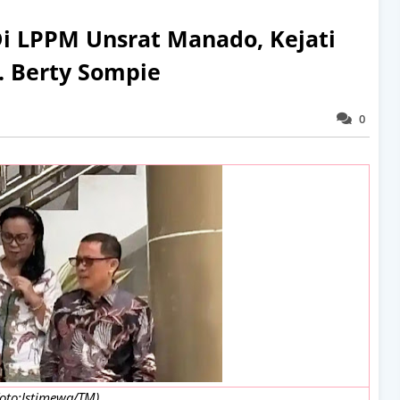
Di LPPM Unsrat Manado, Kejati
f. Berty Sompie
0
Foto:Istimewa/TM)