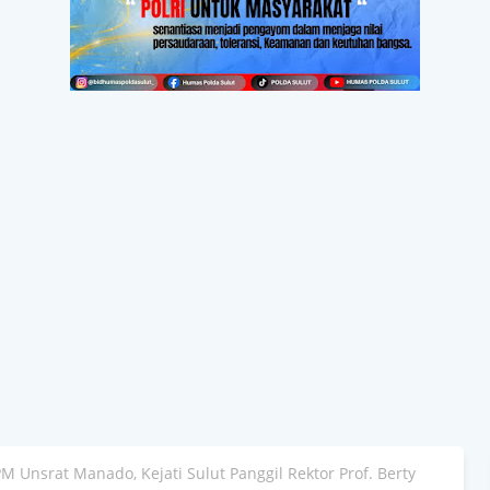
M Unsrat Manado, Kejati Sulut Panggil Rektor Prof. Berty