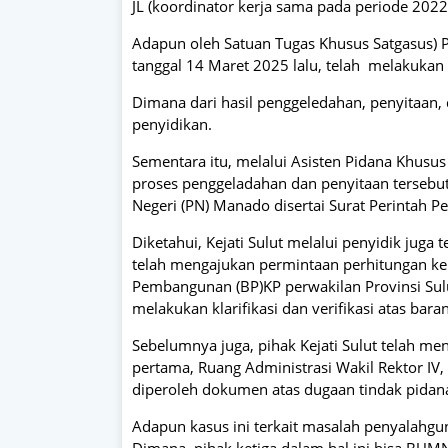
JL (koordinator kerja sama pada periode 202
Adapun oleh Satuan Tugas Khusus Satgasus) P
tanggal 14 Maret 2025 lalu, telah melakukan
Dimana dari hasil penggeledahan, penyitaan, 
penyidikan.
Sementara itu, melalui Asisten Pidana Khusus
proses penggeladahan dan penyitaan tersebut
Negeri (PN) Manado disertai Surat Perintah Pe
Diketahui, Kejati Sulut melalui penyidik juga
telah mengajukan permintaan perhitungan k
Pembangunan (BP)KP perwakilan Provinsi Sulu
melakukan klarifikasi dan verifikasi atas baran
Sebelumnya juga, pihak Kejati Sulut telah me
pertama, Ruang Administrasi Wakil Rektor IV,
diperoleh dokumen atas dugaan tindak pidana
Adapun kasus ini terkait masalah penyalahg
Dimana, pihak ketiga dalam hal ini bisa BUM