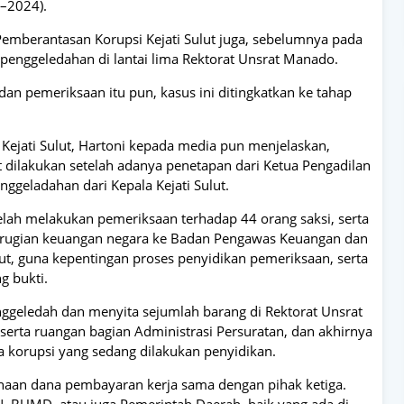
2–2024).
emberantasan Korupsi Kejati Sulut juga, sebelumnya pada
 penggeledahan di lantai lima Rektorat Unsrat Manado.
dan pemeriksaan itu pun, kasus ini ditingkatkan ke tahap
 Kejati Sulut, Hartoni kepada media pun menjelaskan,
 dilakukan setelah adanya penetapan dari Ketua Pengadilan
nggeladahan dari Kepala Kejati Sulut.
 telah melakukan pemeriksaan terhadap 44 orang saksi, serta
erugian keuangan negara ke Badan Pengawas Keuangan dan
t, guna kepentingan proses penyidikan pemeriksaan, serta
g bukti.
nggeledah dan menyita sejumlah barang di Rektorat Unsrat
 serta ruangan bagian Administrasi Persuratan, dan akhirnya
 korupsi yang sedang dilakukan penyidikan.
unaan dana pembayaran kerja sama dengan pihak ketiga.
N, BUMD, atau juga Pemerintah Daerah, baik yang ada di