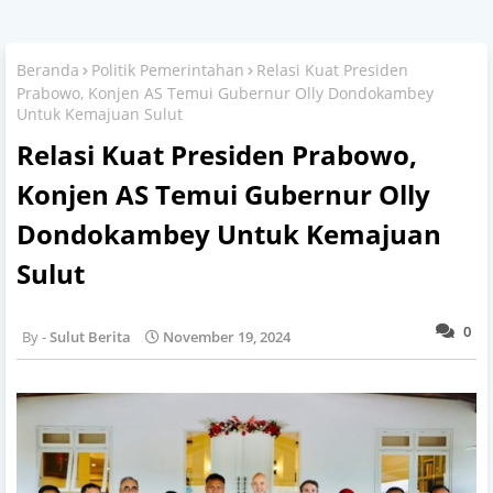
Beranda
Politik Pemerintahan
Relasi Kuat Presiden
Prabowo, Konjen AS Temui Gubernur Olly Dondokambey
Untuk Kemajuan Sulut
Relasi Kuat Presiden Prabowo,
Konjen AS Temui Gubernur Olly
Dondokambey Untuk Kemajuan
Sulut
0
Sulut Berita
November 19, 2024