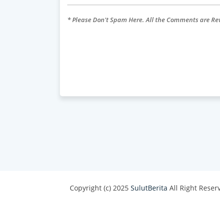
* Please Don't Spam Here. All the Comments are R
Copyright (c) 2025
SulutBerita
All Right Reser
Design by -
Blogger Templates
| Distributed