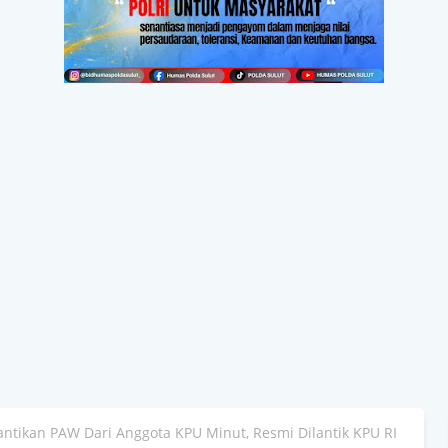
antikan PAW Dari Anggota KPU Minut, Resmi Dilantik KPU RI