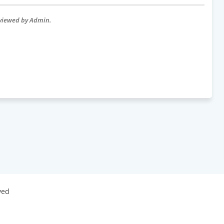
eviewed by Admin.
ved
 By
Best Templates