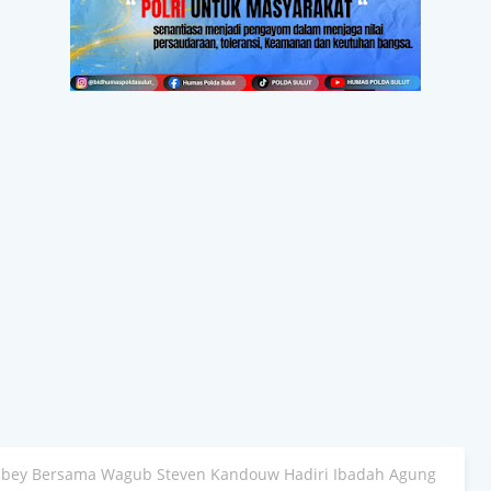
bey Bersama Wagub Steven Kandouw Hadiri Ibadah Agung