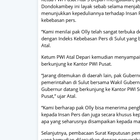
Dondokambey ini layak sebab selama menjaba
menunjukkan kepeduliannya terhadap Insan P
kebebasan pers.
“Kami menilai pak Olly telah sangat terbuka 
dengan Indeks Kebebasan Pers di Sulut yang bo
Atal.
Ketum PWI Atal Depari kemudian menyampaika
berkunjung ke Kantor PWI Pusat.
“Jarang ditemukan di daerah lain, pak Gube
pemerintahan di Sulut bersama Wakil Gubernu
Gubernur datang berkunjung ke Kantor PWI Su
Pusat,” ujar Atal.
“Kami berharap pak Olly bisa menerima peng
kepada Insan Pers dan juga secara khusus k
apa yang seharusnya disampaikan kepada masy
Selanjutnya, pembacaan Surat Keputusan pemb
yang kemudian dilanjutkan dengan penyeraha