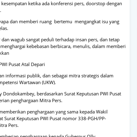
i kesempatan ketika ada konferensi pers, doorstop dengan
.
yapa dan memberi ruang bertemu mengangkat isu yang
las.
 dan wagub sangat peduli terhadap insan pers, dan tetap
menghargai kebebasan berbicara, menulis, dalam memberi
ukkan
PWI Pusat Atal Depari
 informasi publik, dan sebagai mitra strategis dalam
ompetensi Wartawan (UKW).
ly Dondokambey, berdasarkan Surat Keputusan PWI Pusat
ian penghargaan Mitra Pers.
a memberikan penghargaan yang sama kepada Wakil
wat Surat Keputusan PWI Pusat nomor 338-PGH/PP-
tra Pers.
pemberian penghargaan kepada Gubernur Olly