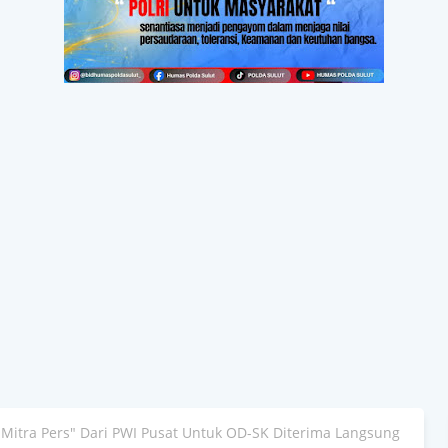
Mitra Pers" Dari PWI Pusat Untuk OD-SK Diterima Langsung