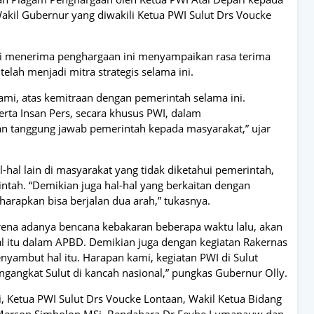
kil Gubernur yang diwakili Ketua PWI Sulut Drs Voucke
i menerima penghargaan ini menyampaikan rasa terima
telah menjadi mitra strategis selama ini.
ami, atas kemitraan dengan pemerintah selama ini.
rta Insan Pers, secara khusus PWI, dalam
n tanggung jawab pemerintah kepada masyarakat,” ujar
-hal lain di masyarakat yang tidak diketahui pemerintah,
ntah. “Demikian juga hal-hal yang berkaitan dengan
harapkan bisa berjalan dua arah,” tukasnya.
ena adanya bencana kebakaran beberapa waktu lalu, akan
hal itu dalam APBD. Demikian juga dengan kegiatan Rakernas
nyambut hal itu. Harapan kami, kegiatan PWI di Sulut
engangkat Sulut di kancah nasional,” pungkas Gubernur Olly.
, Ketua PWI Sulut Drs Voucke Lontaan, Wakil Ketua Bidang
 Merson Simbolon MSi, Bendahara Dr Feybe Lumanauw dan