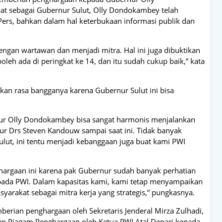
t sebagai Gubernur Sulut, Olly Dondokambey telah
ers, bahkan dalam hal keterbukaan informasi publik dan
dengan wartawan dan menjadi mitra. Hal ini juga dibuktikan
leh ada di peringkat ke 14, dan itu sudah cukup baik,” kata
n rasa bangganya karena Gubernur Sulut ini bisa
rnur Olly Dondokambey bisa sangat harmonis menjalankan
r Drs Steven Kandouw sampai saat ini. Tidak banyak
lut, ini tentu menjadi kebanggaan juga buat kami PWI
hargaan ini karena pak Gubernur sudah banyak perhatian
epada PWI. Dalam kapasitas kami, kami tetap menyampaikan
arakat sebagai mitra kerja yang strategis,” pungkasnya.
erian penghargaan oleh Sekretaris Jenderal Mirza Zulhadi,
n Piagam Penghargaan oleh Ketua PWI Atal Depari kepada