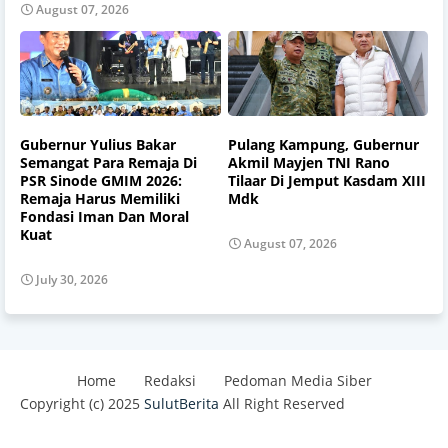
August 07, 2026
Gubernur Yulius Bakar
Pulang Kampung, Gubernur
Semangat Para Remaja Di
Akmil Mayjen TNI Rano
PSR Sinode GMIM 2026:
Tilaar Di Jemput Kasdam XIII
Remaja Harus Memiliki
Mdk
Fondasi Iman Dan Moral
Kuat
August 07, 2026
July 30, 2026
Home
Redaksi
Pedoman Media Siber
Copyright (c) 2025
SulutBerita
All Right Reserved
Design by -
Blogger Templates
| Distributed By
Best