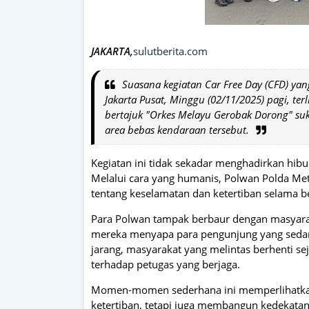
JAKARTA,
sulutberita.com
Suasana kegiatan Car Free Day (CFD) ya
Jakarta Pusat, Minggu (02/11/2025) pagi, ter
bertajuk "Orkes Melayu Gerobak Dorong" su
area bebas kendaraan tersebut.
Kegiatan ini tidak sekadar menghadirkan hibu
Melalui cara yang humanis, Polwan Polda Met
tentang keselamatan dan ketertiban selama b
Para Polwan tampak berbaur dengan masyara
mereka menyapa para pengunjung yang sedang
jarang, masyarakat yang melintas berhenti se
terhadap petugas yang berjaga.
Momen-momen sederhana ini memperlihatkan
ketertiban, tetapi juga membangun kedekata