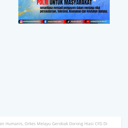
n Humanis, Orkes Melayu Gerobak Dorong Hiasi CFD Di