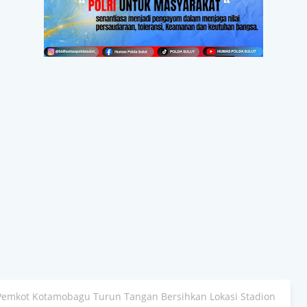
 Pemkot Kotamobagu Turun Tangan Bersihkan Lokasi Stadion