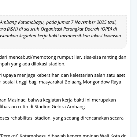
a Ambang Kotamobagu, pada Jumat 7 November 2025 tadi,
ara (ASN) di seluruh Organisasi Perangkat Daerah (OPD) di
anakan kegiatan kerja bakti membersihkan lokasi kawasan
dari mencabuti/memotong rumput liar, sisa-sisa ranting dan
ah yang ada dilokasi stadion.
i upaya menjaga kebersihan dan kelestarian salah satu aset
 dan sosial tinggi bagi masyarakat Bolaang Mongondow Raya
an Masinae, bahwa kegiatan kerja bakti ini merupakan
iharaan rutin di Stadion Gelora Ambang.
oses rehabilitasi stadion, yang sedang direncanakan secara
ta (Pemkot) Kotamobagu dibawah kepemimpinan Wali Kota dr