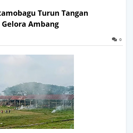
otamobagu Turun Tangan
n Gelora Ambang
0