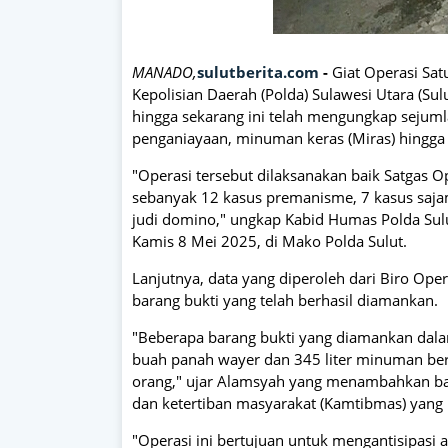
MANADO,
sulutberita.com
-
Giat Operasi Sat
Kepolisian Daerah (Polda) Sulawesi Utara (Sul
hingga sekarang ini telah mengungkap sejumla
penganiayaan, minuman keras (Miras) hingga 
"Operasi tersebut dilaksanakan baik Satgas 
sebanyak 12 kasus premanisme, 7 kasus sajam
judi domino," ungkap Kabid Humas Polda Su
Kamis 8 Mei 2025, di Mako Polda Sulut.
Lanjutnya, data yang diperoleh dari Biro Ope
barang bukti yang telah berhasil diamankan.
"Beberapa barang bukti yang diamankan dalam 
buah panah wayer dan 345 liter minuman bera
orang," ujar Alamsyah yang menambahkan ba
dan ketertiban masyarakat (Kamtibmas) yang 
"Operasi ini bertujuan untuk mengantisipasi