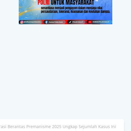
erasi Berantas Premanisme 2025 Ungkap Sejumlah Kasus Ini