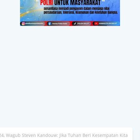
4, Wagub Steven Kandouw: Jika Tuhan Beri Kesempatan Kita