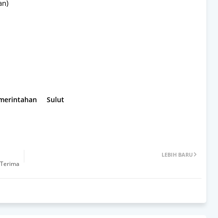
an)
emerintahan
Sulut
LEBIH BARU
 Terima