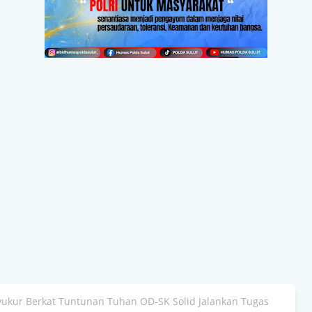
kur Berkat Tuntunan Tuhan OD-SK Solid Jalankan Tugas