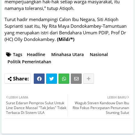
memperjuangkan hak-hak setiap warga masyarakat, itu
namanya toleransi,” tutup Atiqoh.
Turut hadir mendampingi Calon Ibu Negara, Siti Atiqoh
Suprianti saat itu, Ny Rita Maya Dondokambey-Tamuntuan
yang merupakan istri dari Bendahara Umum PDIP, Prof Dr
(HC) Olly Dondokambey.
(Mild/*)
Tags
Headline
Minahasa Utara
Nasional
Politik Pemerintahan
LEBIH LAMA
LEBIH BARU
Surat Edaran Pemprov Sulut Untuk
Wagub Steven Kandouw Dan Ibu
Line Dance Massal "Tak Jelas" Tidak
Rita Fokus Percepatan Penurunan
Terbaca Di Sistem ULA
Stunting Sulut