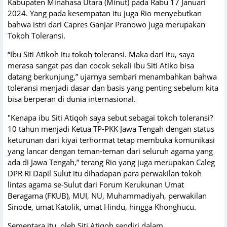
Kabupaten Minahasa Utara (Minut) pada Rabu 17 Januari
2024. Yang pada kesempatan itu juga Rio menyebutkan
bahwa istri dari Capres Ganjar Pranowo juga merupakan
Tokoh Toleransi.
“Ibu Siti Atikoh itu tokoh toleransi. Maka dari itu, saya
merasa sangat pas dan cocok sekali Ibu Siti Atiko bisa
datang berkunjung,” ujarnya sembari menambahkan bahwa
toleransi menjadi dasar dan basis yang penting sebelum kita
bisa berperan di dunia internasional.
"Kenapa ibu Siti Atiqoh saya sebut sebagai tokoh toleransi?
10 tahun menjadi Ketua TP-PKK Jawa Tengah dengan status
keturunan dari kiyai terhormat tetap membuka komunikasi
yang lancar dengan teman-teman dari seluruh agama yang
ada di Jawa Tengah,” terang Rio yang juga merupakan Caleg
DPR RI Dapil Sulut itu dihadapan para perwakilan tokoh
lintas agama se-Sulut dari Forum Kerukunan Umat
Beragama (FKUB), MUI, NU, Muhammadiyah, perwakilan
Sinode, umat Katolik, umat Hindu, hingga Khonghucu.
Sementara itu, oleh Siti Atiqoh sendiri dalam