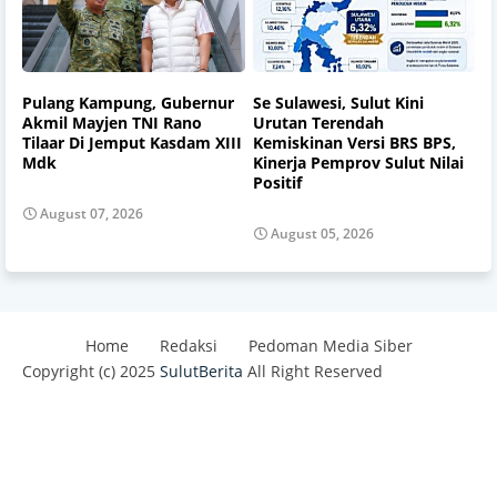
Pulang Kampung, Gubernur
Se Sulawesi, Sulut Kini
Akmil Mayjen TNI Rano
Urutan Terendah
Tilaar Di Jemput Kasdam XIII
Kemiskinan Versi BRS BPS,
Mdk
Kinerja Pemprov Sulut Nilai
Positif
August 07, 2026
August 05, 2026
Home
Redaksi
Pedoman Media Siber
Copyright (c) 2025
SulutBerita
All Right Reserved
Design by -
Blogger Templates
| Distributed By
Best
Templates