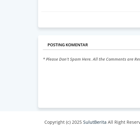
POSTING KOMENTAR
* Please Don't Spam Here. All the Comments are R
Copyright (c) 2025
SulutBerita
All Right Reser
Design by -
Blogger Templates
| Distributed