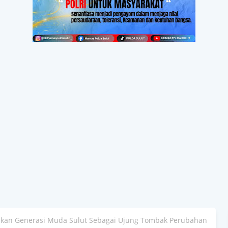
dikan Generasi Muda Sulut Sebagai Ujung Tombak Perubahan