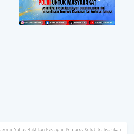
ernur Yulius Buktikan Kesiapan Pemprov Sulut Realisasikan