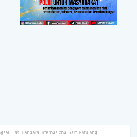
ngsai Hiasi Bandara Internasional Sam Ratulangi