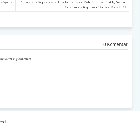
an Agen
Persoalan Kepolisian, Tim Reformasi Polri Seriusi Kritik, Saran
Dan Serap Aspirasi Ormas Dan LSM
0 Komentar
eviewed by Admin.
ved
 By
Best Templates