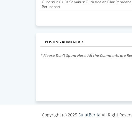
Gubernur Yulius Selvanus: Guru Adalah Pilar Peradab
Perubahan
POSTING KOMENTAR
* Please Don't Spam Here. All the Comments are R
Copyright (c) 2025
SulutBerita
All Right Reser
Design by -
Blogger Templates
| Distributed