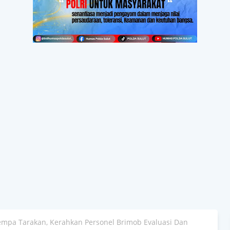
Gempa Tarakan, Kerahkan Personel Brimob Evaluasi Dan