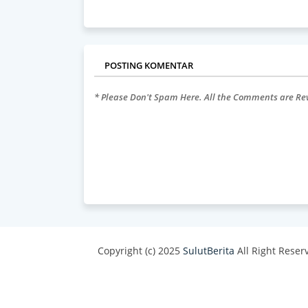
POSTING KOMENTAR
* Please Don't Spam Here. All the Comments are R
Copyright (c) 2025
SulutBerita
All Right Reser
Design by -
Blogger Templates
| Distributed