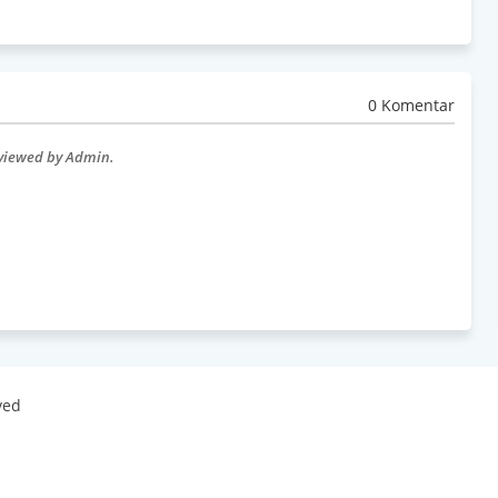
0 Komentar
eviewed by Admin.
ved
 By
Best Templates