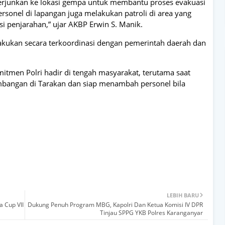
terjunkan ke lokasi gempa untuk membantu proses evakuasi
rsonel di lapangan juga melakukan patroli di area yang
 penjarahan,” ujar AKBP Erwin S. Manik.
akukan secara terkoordinasi dengan pemerintah daerah dan
itmen Polri hadir di tengah masyarakat, terutama saat
embangan di Tarakan dan siap menambah personel bila
LEBIH BARU
a Cup VII
Dukung Penuh Program MBG, Kapolri Dan Ketua Komisi IV DPR
Tinjau SPPG YKB Polres Karanganyar