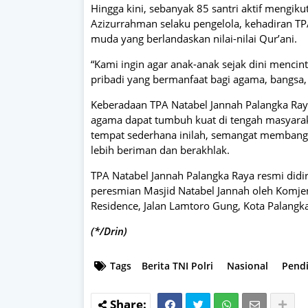
Hingga kini, sebanyak 85 santri aktif mengik
Azizurrahman selaku pengelola, kehadiran 
muda yang berlandaskan nilai-nilai Qur’ani.
“Kami ingin agar anak-anak sejak dini mencin
pribadi yang bermanfaat bagi agama, bangsa,
Keberadaan TPA Natabel Jannah Palangka Raya
agama dapat tumbuh kuat di tengah masyaraka
tempat sederhana inilah, semangat membangu
lebih beriman dan berakhlak.
TPA Natabel Jannah Palangka Raya resmi didi
peresmian Masjid Natabel Jannah oleh Komj
Residence, Jalan Lamtoro Gung, Kota Palangk
(*/Drin)
Tags
Berita TNI Polri
Nasional
Pend