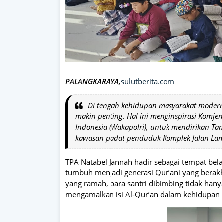
PALANGKARAYA,
sulutberita.com
Di tengah kehidupan masyarakat moder
makin penting. Hal ini menginspirasi Komjen 
Indonesia (Wakapolri), untuk mendirikan Ta
kawasan padat penduduk Komplek Jalan Lam
TPA Natabel Jannah hadir sebagai tempat bel
tumbuh menjadi generasi Qur’ani yang berakhl
yang ramah, para santri dibimbing tidak ha
mengamalkan isi Al-Qur’an dalam kehidupan s