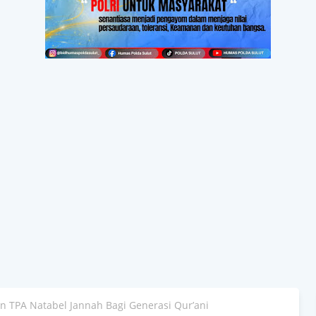
 TPA Natabel Jannah Bagi Generasi Qur’ani