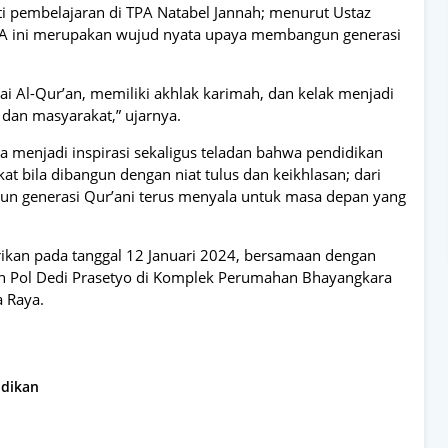
uti pembelajaran di TPA Natabel Jannah; menurut Ustaz
TPA ini merupakan wujud nyata upaya membangun generasi
tai Al-Qur’an, memiliki akhlak karimah, dan kelak menjadi
 dan masyarakat,” ujarnya.
 menjadi inspirasi sekaligus teladan bahwa pendidikan
t bila dibangun dengan niat tulus dan keikhlasan; dari
n generasi Qur’ani terus menyala untuk masa depan yang
rikan pada tanggal 12 Januari 2024, bersamaan dengan
en Pol Dedi Prasetyo di Komplek Perumahan Bhayangkara
a Raya.
idikan