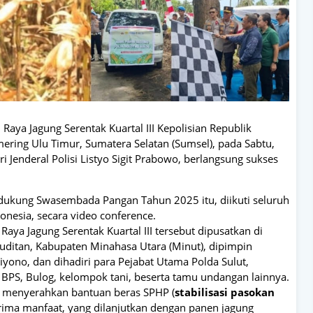
Raya Jagung Serentak Kuartal III Kepolisian Republik
mering Ulu Timur, Sumatera Selatan (Sumsel), pada Sabtu,
 Jenderal Polisi Listyo Sigit Prabowo, berlangsung sukses
dukung Swasembada Pangan Tahun 2025 itu, diikuti seluruh
onesia, secara video conference.
Raya Jagung Serentak Kuartal III tersebut dipusatkan di
itan, Kabupaten Minahasa Utara (Minut), dipimpin
iyono, dan dihadiri para Pejabat Utama Polda Sulut,
BPS, Bulog, kelompok tani, beserta tamu undangan lainnya.
h menyerahkan bantuan beras SPHP (
stabilisasi pasokan
rima manfaat, yang dilanjutkan dengan panen jagung