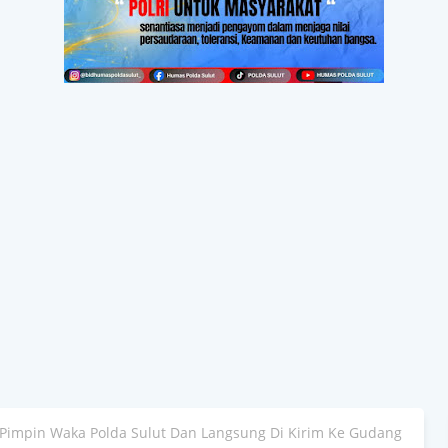
 Pimpin Waka Polda Sulut Dan Langsung Di Kirim Ke Gudang