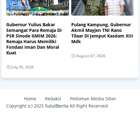
Gubernur Yulius Bakar
Pulang Kampung, Gubernur
Semangat Para Remaja Di
Akmil Mayjen TNI Rano
PSR Sinode GMIM 2026:
Tilaar Di Jemput Kasdam XIII
Remaja Harus Memiliki
Mdk
Fondasi Iman Dan Moral
Kuat
August 07, 2026
July 30, 2026
Home
Redaksi
Pedoman Media Siber
Copyright (c) 2025
SulutBerita
All Right Reserved
Design by -
Blogger Templates
| Distributed By
Best
Templates