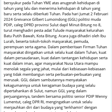
bersyukur pada Tuhan YME atas anugerah kehidupan di
tahun yang lalu dan menerima kehidupan di tahun yang
baru serta selalu diberkati Tuhan. Pada hari Jumat 2 Februari
2024 Greivance Gilbert Lumoindong (GGL) politisi muda
PDIP, caleg DPRD provinsi Sulut dapil Minut-Bitung no 8,
turut menghadiri pesta adat Tulude masyarakat kelurahan
Batu Putih Bawah, Kota Bitung. Acara juga dihadiri oleh Ibu
Lurah, beserta tokoh-tokoh masyarakat, pemuda,
perempuan serta agama. Dalam pemberitaan Firman Tuhan
masyarakat diingatkan untuk selalu kuat dalam Tuhan, kuat
dalam persaudaraan, kuat dalam tantangan kehidupan serta
kuat dalam iman, agar masyarakat Nusa Utara mampu
menolak segala yang jahat, mulai dari kebiasaan-kebiasaan
yang tidak membangun serta perbuatan-perbuatan yang
merusak. GGL dalam sambutannya menyatakan
kekagumannya untuk keragaman budaya yang selalu
dipertahankan di Sulut, namun GGL yang dalam
perjuangannya, tandem bersama politisi senior PDIP Wenny
Lumentut, caleg DPR RI, mengingatkan untuk selalu
menjauhkan diri dari budaya yang ‘terkhamiri’ dengan