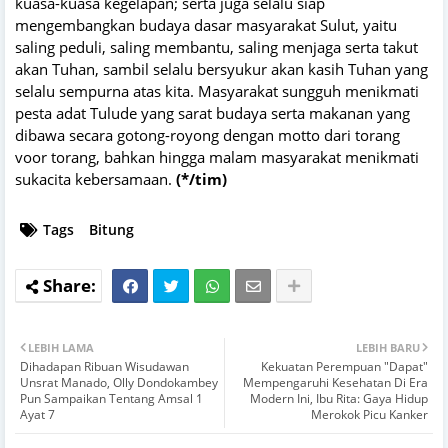
kuasa-kuasa kegelapan; serta juga selalu siap
mengembangkan budaya dasar masyarakat Sulut, yaitu
saling peduli, saling membantu, saling menjaga serta takut
akan Tuhan, sambil selalu bersyukur akan kasih Tuhan yang
selalu sempurna atas kita. Masyarakat sungguh menikmati
pesta adat Tulude yang sarat budaya serta makanan yang
dibawa secara gotong-royong dengan motto dari torang
voor torang, bahkan hingga malam masyarakat menikmati
sukacita kebersamaan.
(*/tim)
Tags
Bitung
LEBIH LAMA
LEBIH BARU
Dihadapan Ribuan Wisudawan
Kekuatan Perempuan "Dapat"
Unsrat Manado, Olly Dondokambey
Mempengaruhi Kesehatan Di Era
Pun Sampaikan Tentang Amsal 1
Modern Ini, Ibu Rita: Gaya Hidup
Ayat 7
Merokok Picu Kanker