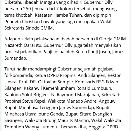
Diketahui ibadah Minggu yang dihadiri Gubernur Olly
bersama 250 jemaat dari 7 kolom tersebut, mengusung
tema khotbah: Ketaatan Hamba Tuhan, dan dipimpin
Pendeta Christian Luwuk yang juga merupakan Wakil
Sekretaris Sinode GMIM.
Adapun selain pelaksanaan ibadah bersama di Gereja GMIM
Nazareth Oarai itu, Gubernur Olly juga telah menyaksikan
prosesi pelantikan Panji Josua oleh Ketua Panji Josua, James
Sumendap.
Turut hadir mendampingi Gubernur sejumlah pejabat
forkompimda, Ketua DPRD Propinsi Andi Silangen, Rektor
Unsrat Prof. DR. Oktovian Sompie, Komisaris BSG Edwin
Silangen, Kakanwil Kemenkumham Ronald Lumbuun,
Kabinda Sulut Brigjen TNI Raymond Marojahan, Sekretaris
Propinsi Steve Kepel, Walikota Manado Andrei Angouw,
Bupati Minahasa Tenggara James Sumendap, Bupati
Minahasa Utara Joune Ganda, Bupati Sitaro Evanglien
Sasingen, Walikota Bitung Maurits Mantiri, Wakil Walikota
Tomohon Wenny Lumentut bersama Ibu, Anggota DPRD