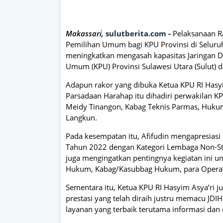
Makassari,
sulutberita.com
-
Pelaksanaan R
Pemilihan Umum bagi KPU Provinsi di Seluru
meningkatkan mengasah kapasitas Jaringan D
Umum (KPU) Provinsi Sulawesi Utara (Sulut) 
Adapun rakor yang dibuka Ketua KPU RI Hasy
Parsadaan Harahap itu dihadiri perwakilan K
Meidy Tinangon, Kabag Teknis Parmas, Hukum
Langkun.
Pada kesempatan itu, Afifudin mengapresiasi 
Tahun 2022 dengan Kategori Lembaga Non-Stru
juga mengingatkan pentingnya kegiatan ini u
Hukum, Kabag/Kasubbag Hukum, para Operator
Sementara itu, Ketua KPU RI Hasyim Asya’ri
prestasi yang telah diraih justru memacu JD
layanan yang terbaik terutama informasi da