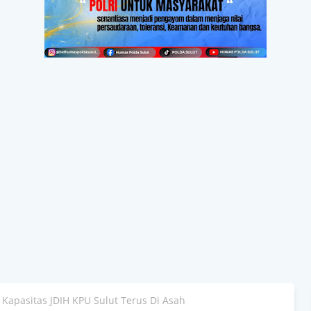
 Kapasitas JDIH KPU Sulut Terus Di Asah