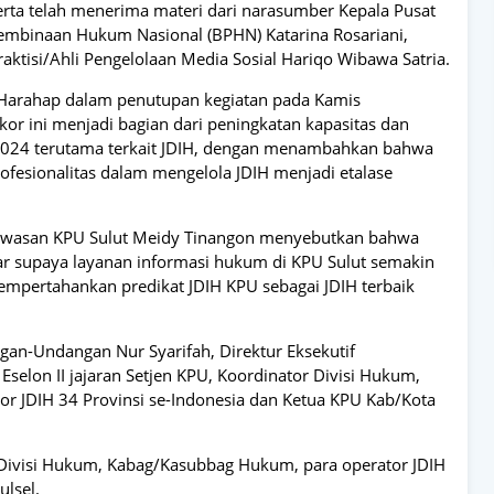
erta telah menerima materi dari narasumber Kepala Pusat
embinaan Hukum Nasional (BPHN) Katarina Rosariani,
raktisi/Ahli Pengelolaan Media Sosial Hariqo Wibawa Satria.
 Harahap dalam penutupan kegiatan pada Kamis
r ini menjadi bagian dari peningkatan kapasitas dan
 2024 terutama terkait JDIH, dengan menambahkan bahwa
rofesionalitas dalam mengelola JDIH menjadi etalase
gawasan KPU Sulut Meidy Tinangon menyebutkan bahwa
gar supaya layanan informasi hukum di KPU Sulut semakin
pertahankan predikat JDIH KPU sebagai JDIH terbaik
ngan-Undangan Nur Syarifah, Direktur Eksekutif
selon II jajaran Setjen KPU, Koordinator Divisi Hukum,
r JDIH 34 Provinsi se-Indonesia dan Ketua KPU Kab/Kota
or Divisi Hukum, Kabag/Kasubbag Hukum, para operator JDIH
ulsel.