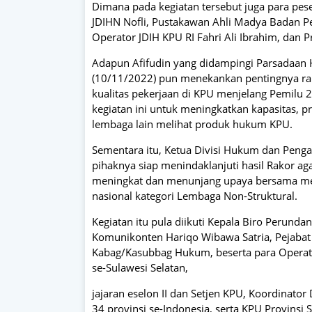
Dimana pada kegiatan tersebut juga para pes
JDIHN Nofli, Pustakawan Ahli Madya Badan P
Operator JDIH KPU RI Fahri Ali Ibrahim, dan P
Adapun Afifudin yang didampingi Parsadaan
(10/11/2022) pun menekankan pentingnya rako
kualitas pekerjaan di KPU menjelang Pemilu
kegiatan ini untuk meningkatkan kapasitas, p
lembaga lain melihat produk hukum KPU.
Sementara itu, Ketua Divisi Hukum dan Pen
pihaknya siap menindaklanjuti hasil Rakor a
meningkat dan menunjang upaya bersama mem
nasional kategori Lembaga Non-Struktural.
Kegiatan itu pula diikuti Kepala Biro Perunda
Komunikonten Hariqo Wibawa Satria, Pejabat E
Kabag/Kasubbag Hukum, beserta para Operato
se-Sulawesi Selatan,
jajaran eselon II dan Setjen KPU, Koordinat
34 provinsi se-Indonesia, serta KPU Provinsi S