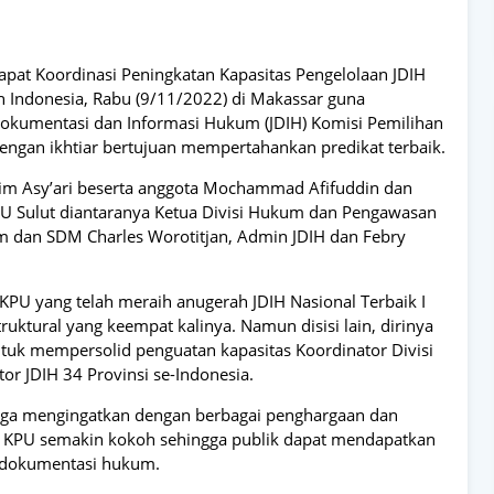
apat Koordinasi Peningkatan Kapasitas Pengelolaan JDIH
h Indonesia, Rabu (9/11/2022) di Makassar guna
okumentasi dan Informasi Hukum (JDIH) Komisi Pemilihan
dengan ikhtiar bertujuan mempertahankan predikat terbaik.
im Asy’ari beserta anggota Mochammad Afifuddin dan
PU Sulut diantaranya Ketua Divisi Hukum dan Pengawasan
 dan SDM Charles Worotitjan, Admin JDIH dan Febry
KPU yang telah meraih anugerah JDIH Nasional Terbaik I
ktural yang keempat kalinya. Namun disisi lain, dirinya
ntuk mempersolid penguatan kapasitas Koordinator Divisi
 JDIH 34 Provinsi se-Indonesia.
 juga mengingatkan dengan berbagai penghargaan dan
IH KPU semakin kokoh sehingga publik dapat mendapatkan
n dokumentasi hukum.